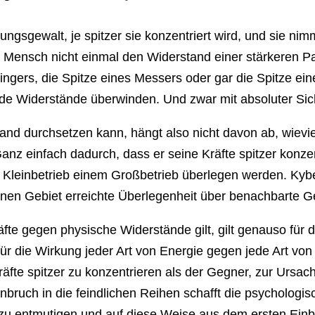
gsgewalt, je spitzer sie konzentriert wird, und sie nimmt 
r Mensch nicht einmal den Widerstand einer stärkeren Pa
Fingers, die Spitze eines Messers oder gar die Spitze ein
nde Widerstände überwinden. Und zwar mit absoluter Sic
and durchsetzen kann, hängt also nicht davon ab, wievi
 Ganz einfach dadurch, dass er seine Kräfte spitzer konze
 Kleinbetrieb einem Großbetrieb überlegen werden. Ky
einen Gebiet erreichte Überlegenheit über benachbarte G
äfte gegen physische Widerstände gilt, gilt genauso für
ür die Wirkung jeder Art von Energie gegen jede Art von 
 Kräfte spitzer zu konzentrieren als der Gegner, zur Urs
inbruch in die feindlichen Reihen schafft die psychologi
e zu entmutigen und auf diese Weise aus dem ersten Ei